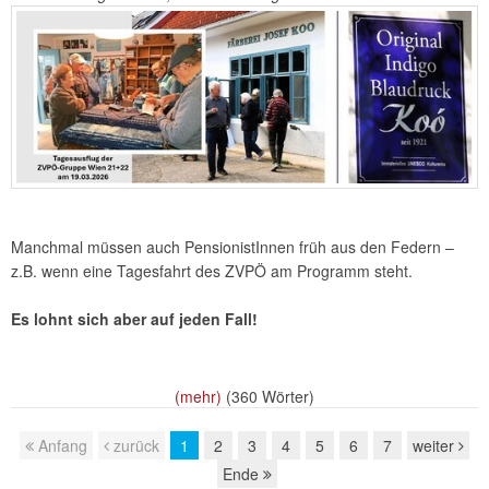
Manchmal müssen auch PensionistInnen früh aus den Federn –
z.B. wenn eine Tagesfahrt des ZVPÖ am Programm steht.
Es lohnt sich aber auf jeden Fall!
(mehr)
(360 Wörter)
Anfang
zurück
1
2
3
4
5
6
7
weiter
Page navigation
Ende