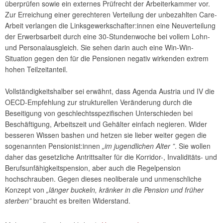
überprüfen sowie ein externes Prüfrecht der Arbeiterkammer vor.
Zur Erreichung einer gerechteren Verteilung der unbezahlten Care-
Arbeit verlangen die Linksgewerkschafter:innen eine Neuverteilung
der Erwerbsarbeit durch eine 30-Stundenwoche bei vollem Lohn-
und Personalausgleich. Sie sehen darin auch eine Win-Win-
Situation gegen den für die Pensionen negativ wirkenden extrem
hohen Teilzeitanteil.
Vollständigkeitshalber sei erwähnt, dass Agenda Austria und IV die
OECD-Empfehlung zur strukturellen Veränderung durch die
Beseitigung von geschlechtsspezifischen Unterschieden bei
Beschäftigung, Arbeitszeit und Gehälter einfach negieren. Wider
besseren Wissen bashen und hetzen sie lieber weiter gegen die
sogenannten Pensionist:innen
„im jugendlichen Alter ”
. Sie wollen
daher das gesetzliche Antrittsalter für die Korridor-, Invaliditäts- und
Berufsunfähigkeitspension, aber auch die Regelpension
hochschrauben. Gegen dieses neoliberale und unmenschliche
Konzept von
„länger buckeln, kränker in die Pension und früher
sterben”
braucht es breiten Widerstand.