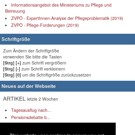
Informationsangebot des Ministeriums zu Pflege und
Betreuung
ZVPÖ - ExpertInnen-Analyse der Pflegeproblematik (2019)
ZVPÖ - Pflege-Forderungen (2019)
Schriftgröße
Zum Ändern der Schriftgröße
verwenden Sie bitte die Tasten
[Strg] [+]
zum Schrift vergrößern
[Strg] [-]
zum Schrift verkleinern
[Strg] [0]
um die Schriftgröße zurückzusetzen
Neues auf der Webseite
ARTIKEL
letzte 2 Wochen
Tagesausflug nach...
Pensionsdebatte b...
„Rüstung rauf – S...