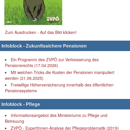
Zum Ausdrucken - Auf das Bild klicken!
Infoblock - Zukunftssichere Pensionen
Ein Programm des ZVPÖ zur Verbesserung des
Pensionsrechts (17.04.2026)
Mit welchen Tricks die Kosten der Pensionen manipuliert
werden (21.06.2025)
Freiwillige Höherversicherung innerhalb des öffentlichen
Pensionssystems
Infoblock - Pflege
Informationsangebot des Ministeriums zu Pflege und
Betreuung
ZVPÖ - ExpertInnen-Analyse der Pflegeproblematik (2019)