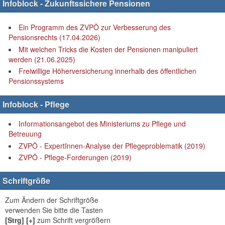
Infoblock - Zukunftssichere Pensionen
Ein Programm des ZVPÖ zur Verbesserung des
Pensionsrechts (17.04.2026)
Mit welchen Tricks die Kosten der Pensionen manipuliert
werden (21.06.2025)
Freiwillige Höherversicherung innerhalb des öffentlichen
Pensionssystems
Infoblock - Pflege
Informationsangebot des Ministeriums zu Pflege und
Betreuung
ZVPÖ - ExpertInnen-Analyse der Pflegeproblematik (2019)
ZVPÖ - Pflege-Forderungen (2019)
Schriftgröße
Zum Ändern der Schriftgröße
verwenden Sie bitte die Tasten
[Strg] [+]
zum Schrift vergrößern