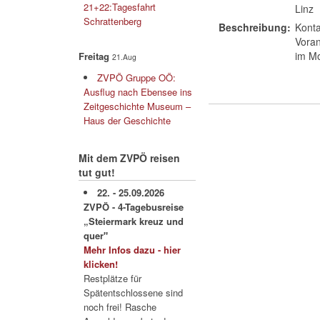
21+22:Tagesfahrt
Linz
Schrattenberg
Beschreibung:
Konta
Voran
im Mo
Freitag
21.Aug
ZVPÖ Gruppe OÖ:
Ausflug nach Ebensee ins
Zeitgeschichte Museum –
Haus der Geschichte
Mit dem ZVPÖ reisen
tut gut!
22. - 25.09.2026
ZVPÖ - 4-Tagebusreise
„Steiermark kreuz und
quer"
Mehr Infos dazu - hier
klicken!
Restplätze für
Spätentschlossene sind
noch frei! Rasche