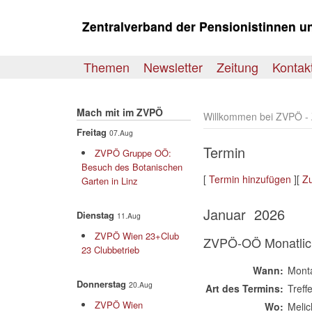
Zentralverband der Pensionistinnen u
Themen
Newsletter
Zeitung
Kontak
Mach mit im ZVPÖ
Willkommen bei ZVPÖ - Z
Freitag
07.Aug
Termin
ZVPÖ Gruppe OÖ:
Besuch des Botanischen
[
Termin hinzufügen
][
Z
Garten in Linz
Januar 2026
Dienstag
11.Aug
ZVPÖ Wien 23+Club
ZVPÖ-OÖ Monatlich
23 Clubbetrieb
Wann:
Monta
Donnerstag
20.Aug
Art des Termins:
Treff
ZVPÖ Wien
Wo:
Melic