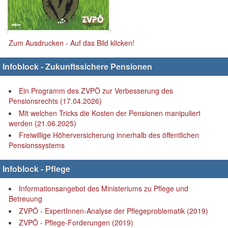
Zum Ausdrucken - Auf das Bild klicken!
Infoblock - Zukunftssichere Pensionen
Ein Programm des ZVPÖ zur Verbesserung des
Pensionsrechts (17.04.2026)
Mit welchen Tricks die Kosten der Pensionen manipuliert
werden (21.06.2025)
Freiwillige Höherversicherung innerhalb des öffentlichen
Pensionssystems
Infoblock - Pflege
Informationsangebot des Ministeriums zu Pflege und
Betreuung
ZVPÖ - ExpertInnen-Analyse der Pflegeproblematik (2019)
ZVPÖ - Pflege-Forderungen (2019)