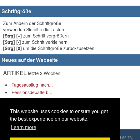
Schriftgröße
Zum Ändern der Schriftgröße
verwenden Sie bitte die Tasten
[Strg] [+]
zum Schrift vergrößern
[Strg] [-]
zum Schrift verkleinern
[Strg] [0]
um die Schriftgröße zurückzusetzen
Neues auf der Webseite
ARTIKEL
letzte 2 Wochen
Tagesausflug nach...
Pensionsdebatte b...
„Rüstung rauf – S...
LINKS
letzte 2 Wochen
This website uses cookies to ensure you get
the best experience on our website.
Es gibt keine Links anzuzeigen.
Learn more
Copyleft © 2026 ZVPÖ, Praterstraße 54/8A, 1020 Wien, Tel.: 01/214 65 73,