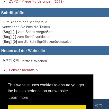
ZVPÖ - Pflege-Forderungen (2019)
Schriftgröße
Zum Ändern der Schriftgröße
verwenden Sie bitte die Tasten
[Strg] [+]
zum Schrift vergrößern
[Strg] [-]
zum Schrift verkleinern
[Strg] [0]
um die Schriftgröße zurückzusetzen
Neues auf der Webseite
ARTIKEL
letzte 2 Wochen
Pensionsdebatte b...
Der ZVPÖ besucht ...
LINKS
letzte 2 Wochen
This website uses cookies to ensure you get
the best experience on our website.
Es gibt keine Links anzuzeigen.
Learn more
Copyleft © 2026 ZVPÖ, Praterstraße 54/8A, 1020 Wien, Tel.: 01/214 65 73,