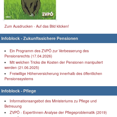
Zum Ausdrucken - Auf das Bild klicken!
Infoblock - Zukunftssichere Pensionen
Ein Programm des ZVPÖ zur Verbesserung des
Pensionsrechts (17.04.2026)
Mit welchen Tricks die Kosten der Pensionen manipuliert
werden (21.06.2025)
Freiwillige Höherversicherung innerhalb des öffentlichen
Pensionssystems
Infoblock - Pflege
Informationsangebot des Ministeriums zu Pflege und
Betreuung
ZVPÖ - ExpertInnen-Analyse der Pflegeproblematik (2019)