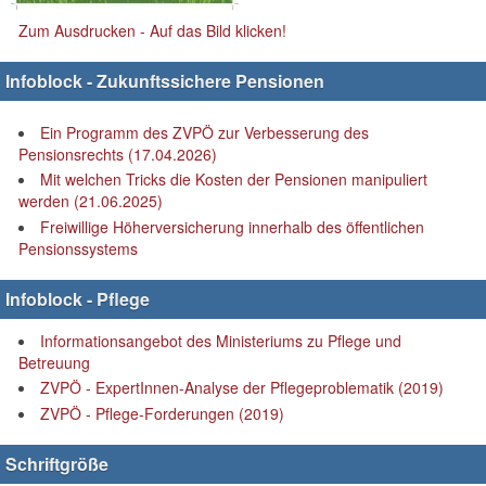
Zum Ausdrucken - Auf das Bild klicken!
Infoblock - Zukunftssichere Pensionen
Ein Programm des ZVPÖ zur Verbesserung des
Pensionsrechts (17.04.2026)
Mit welchen Tricks die Kosten der Pensionen manipuliert
werden (21.06.2025)
Freiwillige Höherversicherung innerhalb des öffentlichen
Pensionssystems
Infoblock - Pflege
Informationsangebot des Ministeriums zu Pflege und
Betreuung
ZVPÖ - ExpertInnen-Analyse der Pflegeproblematik (2019)
ZVPÖ - Pflege-Forderungen (2019)
Schriftgröße