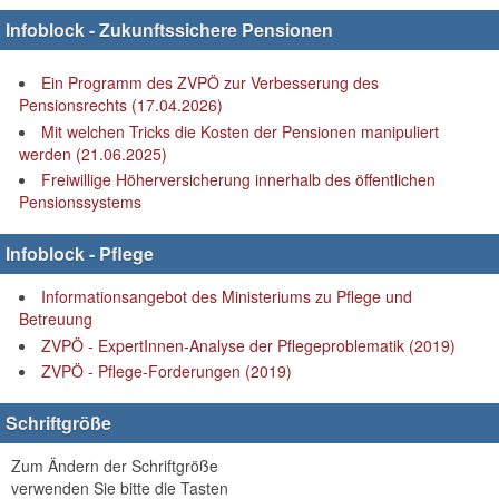
Infoblock - Zukunftssichere Pensionen
Ein Programm des ZVPÖ zur Verbesserung des
Pensionsrechts (17.04.2026)
Mit welchen Tricks die Kosten der Pensionen manipuliert
werden (21.06.2025)
Freiwillige Höherversicherung innerhalb des öffentlichen
Pensionssystems
Infoblock - Pflege
Informationsangebot des Ministeriums zu Pflege und
Betreuung
ZVPÖ - ExpertInnen-Analyse der Pflegeproblematik (2019)
ZVPÖ - Pflege-Forderungen (2019)
Schriftgröße
Zum Ändern der Schriftgröße
verwenden Sie bitte die Tasten