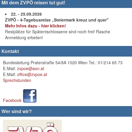
Mit dem ZVPÖ reisen tut gut!
22. - 25.09.2026
ZVPÖ - 4-Tagebusreise „Steiermark kreuz und quer"
Mehr Infos dazu - hier klicken!
Restplätze für Spätentschlossene sind noch frei! Rasche
Anmeldung erbeten!
Kontakt
Bundesleitung Praterstraße 54/8A 1020 Wien Tel.: 01/214 65 73
E-Mail:
zvpoe@aon.at
E-Mail:
office@zvpoe.at
Sprechstunden
Facebook
Wer sind wir?