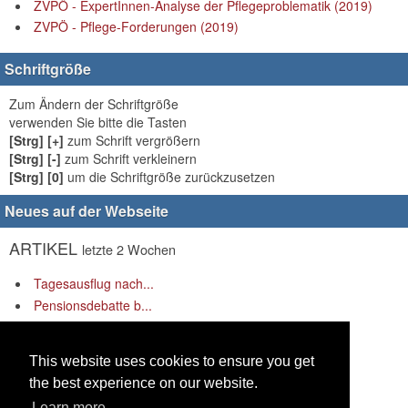
ZVPÖ - ExpertInnen-Analyse der Pflegeproblematik (2019)
ZVPÖ - Pflege-Forderungen (2019)
Schriftgröße
Zum Ändern der Schriftgröße
verwenden Sie bitte die Tasten
[Strg] [+]
zum Schrift vergrößern
[Strg] [-]
zum Schrift verkleinern
[Strg] [0]
um die Schriftgröße zurückzusetzen
Neues auf der Webseite
ARTIKEL
letzte 2 Wochen
Tagesausflug nach...
Pensionsdebatte b...
„Rüstung rauf – S...
LINKS
letzte 2 Wochen
This website uses cookies to ensure you get
the best experience on our website.
Es gibt keine Links anzuzeigen.
Learn more