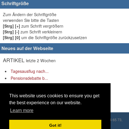
Schriftgröße
Zum Ändern der Schriftgröße
verwenden Sie bitte die Tasten
[Strg] [+]
zum Schrift vergrößern
[Strg] [-]
zum Schrift verkleinern
[Strg] [0]
um die Schriftgröße zurückzusetzen
Neues auf der Webseite
ARTIKEL
letzte 2 Wochen
Tagesausflug nach...
Pensionsdebatte b...
„Rüstung rauf – S...
LINKS
letzte 2 Wochen
This website uses cookies to ensure you get
the best experience on our website.
Es gibt keine Links anzuzeigen.
Learn more
Copyleft © 2026 ZVPÖ, Praterstraße 54/8A, 1020 Wien, Tel.: 01/214 65 73,
E-Mail: zvpoe@aon.at
Got it!